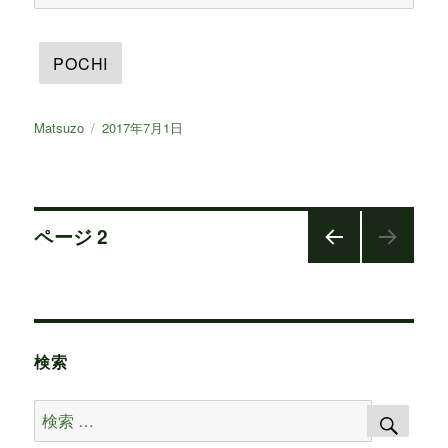
投
Matsuzo
投
2017年7月1日
稿
稿
者
日:
投
ページ
2
前の
稿
ペー
ジ
ナ
検索
ビ
検
検
ゲ
索
索