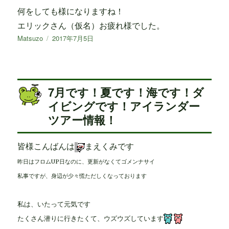
何をしても様になりますね！
エリックさん（仮名）お疲れ様でした。
投
Matsuzo
投
2017年7月5日
稿
稿
者
日:
7月です！夏です！海です！ダ
イビングです！アイランダー
ツアー情報！
皆様こんばんは
まえくみです
昨日はフロムUP日なのに、更新がなくてゴメンナサイ
私事ですが、身辺が少々慌ただしくなっております
私は、いたって元気です
たくさん潜りに行きたくて、ウズウズしています