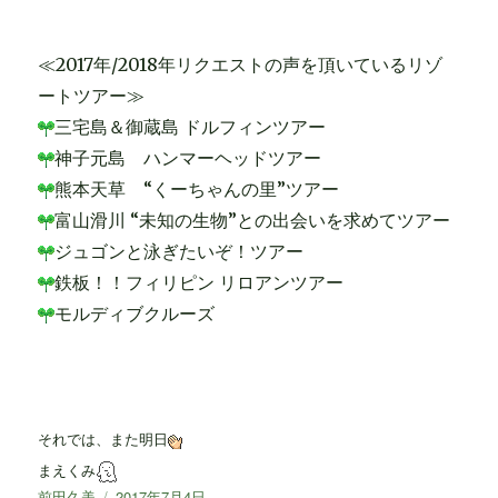
≪2017年/2018年リクエストの声を頂いているリゾ
ートツアー≫
三宅島＆御蔵島 ドルフィンツアー
神子元島 ハンマーヘッドツアー
熊本天草 “くーちゃんの里”ツアー
富山滑川 “未知の生物”との出会いを求めてツアー
ジュゴンと泳ぎたいぞ！ツアー
鉄板！！フィリピン リロアンツアー
モルディブクルーズ
それでは、また明日
まえくみ
投
前田久美
投
2017年7月4日