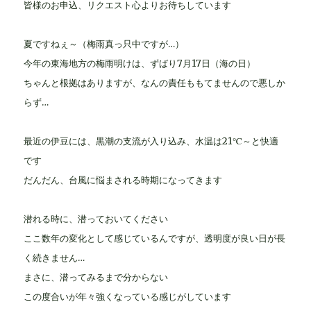
皆様のお申込、リクエスト心よりお待ちしています
夏ですねぇ～（梅雨真っ只中ですが…）
今年の東海地方の梅雨明けは、ずばり7月17日（海の日）
ちゃんと根拠はありますが、なんの責任ももてませんので悪しか
らず…
最近の伊豆には、黒潮の支流が入り込み、水温は21℃～と快適
です
だんだん、台風に悩まされる時期になってきます
潜れる時に、潜っておいてください
ここ数年の変化として感じているんですが、透明度が良い日が長
く続きません…
まさに、潜ってみるまで分からない
この度合いが年々強くなっている感じがしています