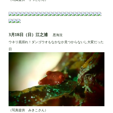
3月18日（日）江之浦
悪海況
ウネリ底揺れ！ダンゴウオもなかなか見つからないし大変だった
日
（写真提供 みきこさん）