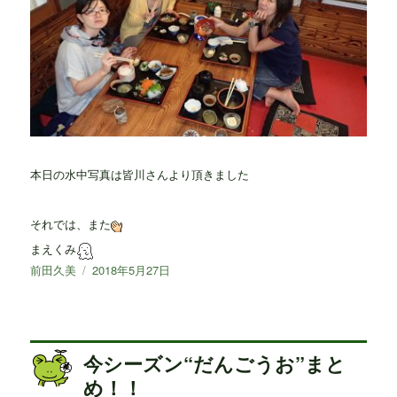
本日の水中写真は皆川さんより頂きました
それでは、また
まえくみ
投
前田久美
投
2018年5月27日
稿
稿
者
日:
今シーズン“だんごうお”まと
め！！