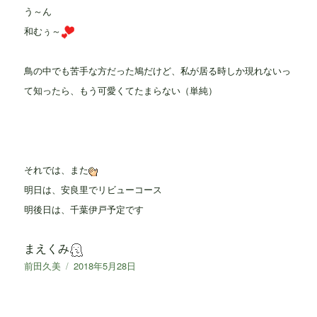
う～ん
和むぅ～
鳥の中でも苦手な方だった鳩だけど、私が居る時しか現れないっ
て知ったら、もう可愛くてたまらない（単純）
それでは、また
明日は、安良里でリビューコース
明後日は、千葉伊戸予定です
まえくみ
投
前田久美
投
2018年5月28日
稿
稿
者
日: