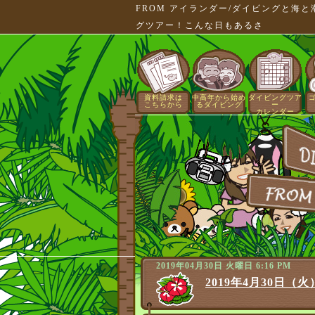
FROM アイランダー/ダイビングと海
グツアー！こんな日もあるさ
資料請求は
中高年から始め
ダイビングツア
こちらから
るダイビング
ー
カレンダー
2019年04月30日 火曜日 6:16 PM
2019年4月30日