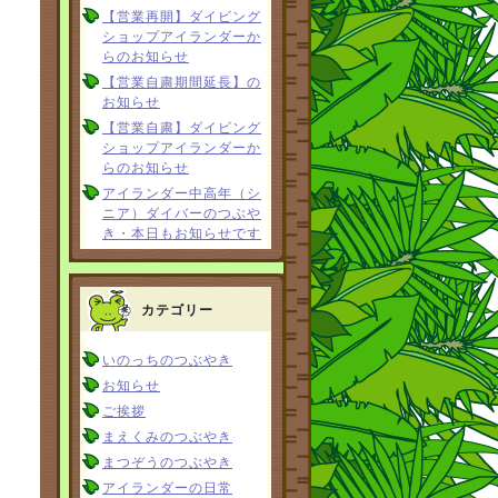
【営業再開】ダイビング
ショップアイランダーか
らのお知らせ
【営業自粛期間延長】の
お知らせ
【営業自粛】ダイビング
ショップアイランダーか
らのお知らせ
アイランダー中高年（シ
ニア）ダイバーのつぶや
き・本日もお知らせです
カテゴリー
いのっちのつぶやき
お知らせ
ご挨拶
まえくみのつぶやき
まつぞうのつぶやき
アイランダーの日常