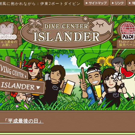
と潮風に抱かれながら：伊東2ボートダイビン
ゴエコ基金の
PADIグッ
お願い
販売ペー
（火）「平成最後の日」