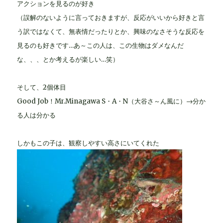
アクションを見るのが好き
（誤解のないように言っておきますが、反応がいいから好きと言
う訳ではなくて、無表情だったりとか、興味のなさそうな反応を
見るのも好きです…あ～この人は、この生物はダメなんだ
な、、、とか考えるが楽しい…笑）
そして、2個体目
Good Job！Mr.Minagawa S・A・N（大谷さ～ん風に）→分か
る人は分かる
しかもこの子は、観察しやすい高さにいてくれた