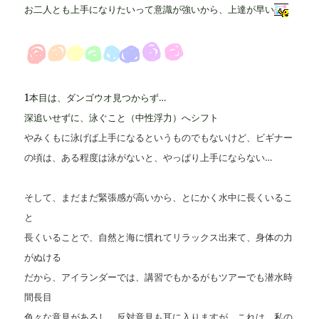
お二人とも上手になりたいって意識が強いから、上達が早い
1本目は、ダンゴウオ見つからず…
深追いせずに、泳ぐこと（中性浮力）へシフト
やみくもに泳げば上手になるというものでもないけど、ビギナー
の頃は、
ある程度は泳がないと、やっぱり上手にならない…
そして、まだまだ緊張感が高いから、とにかく水中に長くいるこ
と
長くいることで、自然と海に慣れてリラックス出来て、身体の力
がぬける
だから、アイランダーでは、講習でもかるがもツアーでも潜水時
間長目
色々な意見があるし、反対意見も耳に入りますが、これは、私の