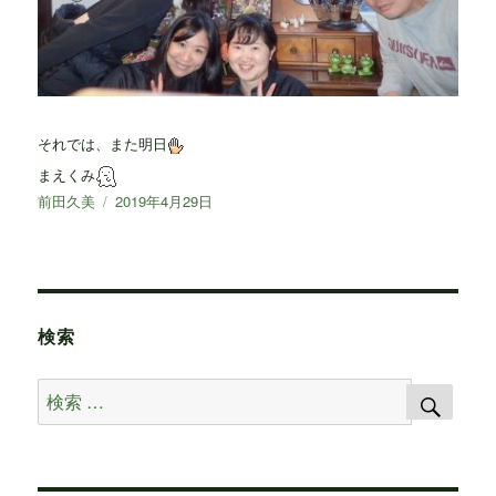
それでは、また明日
まえくみ
投
前田久美
投
2019年4月29日
稿
稿
者
日:
検索
検
検
索
索
対
象: