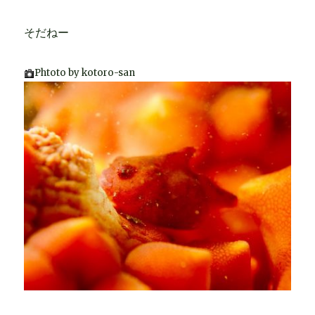
そだねー
Phtoto by kotoro-san