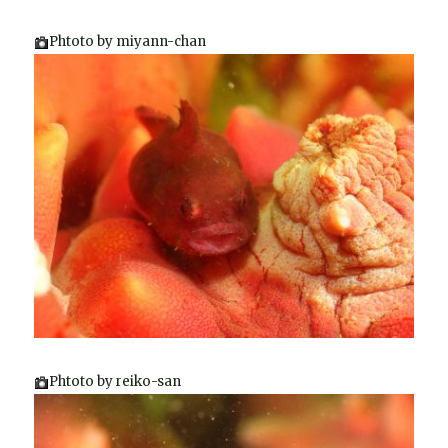
Phtoto by miyann-chan
Phtoto by reiko-san