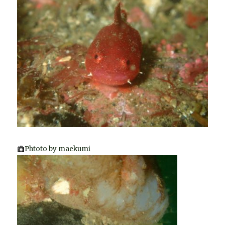
Phtoto by maekumi