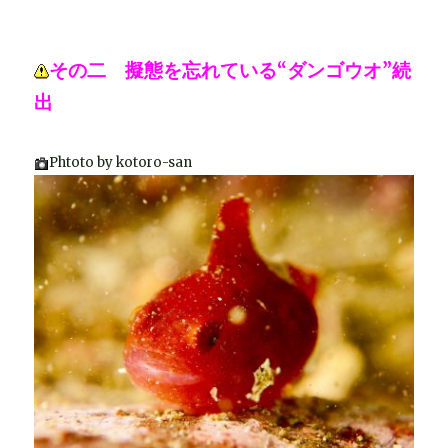
その二 擬態を忘れている“ダンゴウオ”続
出
Phtoto by kotoro-san