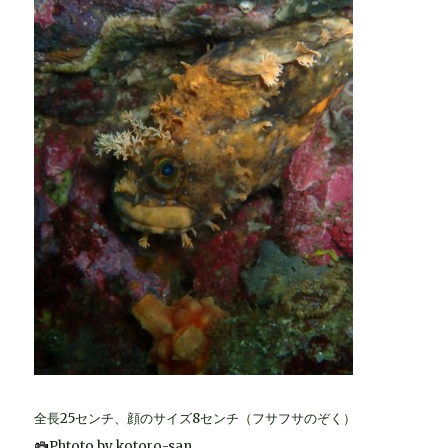
全長25センチ、顔のサイズ8センチ（フサフサのぞく）
Phtoto by kotoro-san