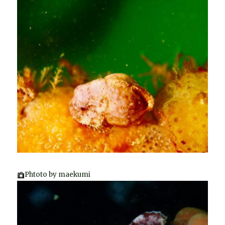
Phtoto by maekumi