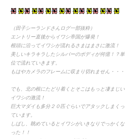
（田子シーランドさんログ一部抜粋）
エントリー直後からイワシ帝国が爆発！
根頭に沿ってイワシが流れるさまはまさに激流！
美しいキラキラしたシルバーのボディが何億！？単
位で流れていきます。
もはやカメラのフレームに収まり切れません・・・
でも、北の根にたどり着くとそこはもっと凄まじい
イワシの激流！
巨大マダイも多分２０匹ぐらいでアタックしまくっ
ています。
しばし、眺めているとイワシがいきなりでっかくな
った！！