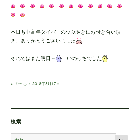
本日も中高年ダイバーのつぶやきにお付き合い頂
き、ありがとうございました
それではまた明日～
いのっちでした
投
いのっち
投
2018年8月17日
稿
稿
者
日:
検索
検
検