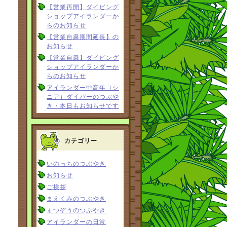
【営業再開】ダイビング
ショップアイランダーか
らのお知らせ
【営業自粛期間延長】の
お知らせ
【営業自粛】ダイビング
ショップアイランダーか
らのお知らせ
アイランダー中高年（シ
ニア）ダイバーのつぶや
き・本日もお知らせです
カテゴリー
いのっちのつぶやき
お知らせ
ご挨拶
まえくみのつぶやき
まつぞうのつぶやき
アイランダーの日常