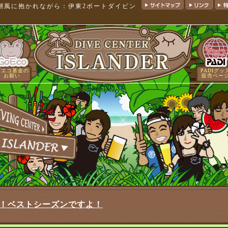
と潮風に抱かれながら：伊東2ボートダイビン
ゴエコ基金の
PADIグッ
お願い
販売ペー
報！ベストシーズンですよ！