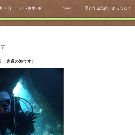
|
|
月17日（日）IN伊東2ボート
Main
季節来遊魚続々あらわる！
です
（先週の海です）