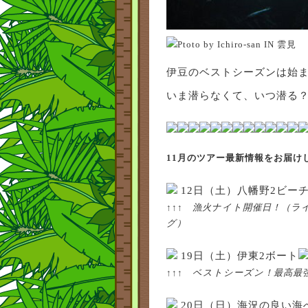
Ptoto by Ichiro-san IN 雲見
伊豆のベストシーズンは始
いま潜らなくて、いつ潜る
11月のツアー最新情報をお届け
12日（土）八幡野2ビー
↑↑↑ 漁火ナイト開催日！（
グ）
19日（土）伊東2ボート
↑↑↑ ベストシーズン！最高最強
20日（日）海況の良い海