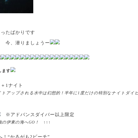
まったばかりです
？ 今、潜りましょうー
します
チ＋1ナイト
ライトアップされる水中は幻想的！半年に1度だけの特別なナイトダイ
※アドバンスダイバー以上限定
の伊東の海へGO！ ↑↑↑
へ！“かるがも2ビーチ”