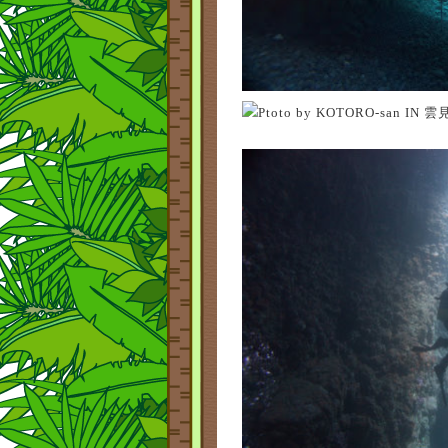
Ptoto by KOTORO-san IN 雲