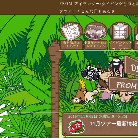
FROM アイランダー/ダイビングと海
グツアー！こんな日もあるさ
資料請求は
中高年から始め
ダイビングツア
こちらから
るダイビング
ー
カレンダー
2016年11月09日 水曜日 9:45 PM
11月ツアー最新情