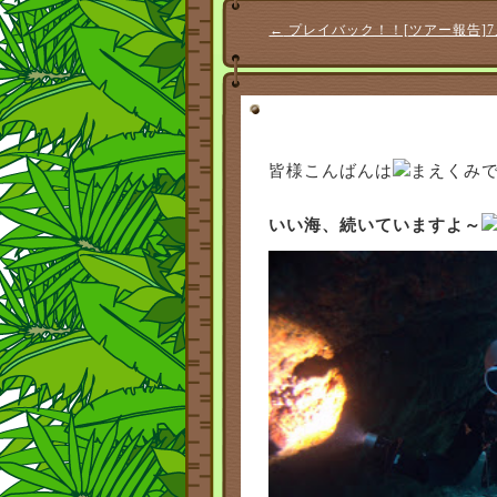
←
プレイバック！！[ツアー報告]7
皆様こんばんは
まえくみ
いい海、続いていますよ～