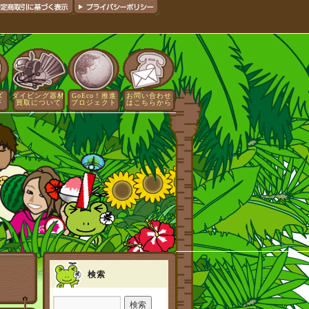
ズ
ダイビング器材
GoEco！推進
お問い合わせ
ジ
買取について
プロジェクト
はこちらから
検索