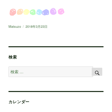
投
Matsuzo
投
2018年3月23日
稿
稿
者
日:
検索
検
検
索
索
対
象:
カレンダー