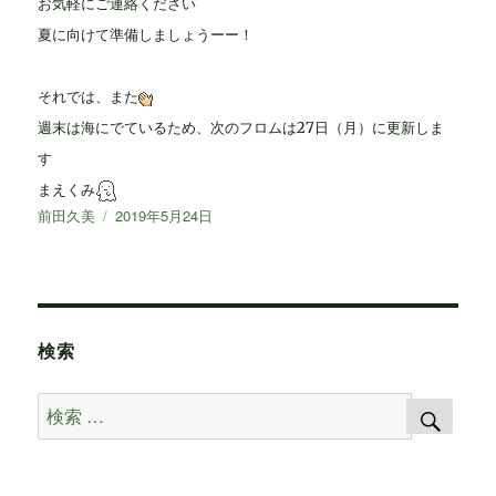
お気軽にご連絡ください
夏に向けて準備しましょうーー！
それでは、また
週末は海にでているため、
次のフロムは27日（月）に更新しま
す
まえくみ
投
前田久美
投
2019年5月24日
稿
稿
者
日:
検索
検
検
索
索
対