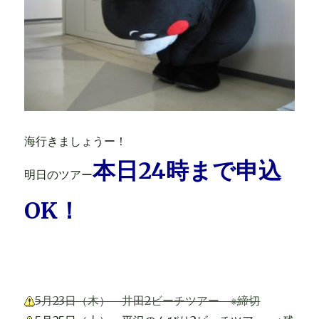
海行きましょうー！
本日24時まで申込
明日のツアー
OK！
5月23日（木） 井田2ビーチツアー ※締切